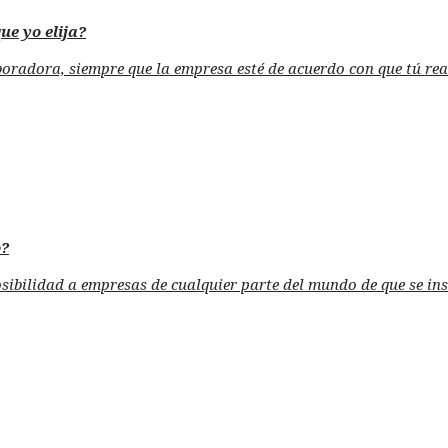
ue yo elija?
adora, siempre que la empresa esté de acuerdo con que tú realic
o?
sibilidad a empresas de cualquier parte del mundo de que se ins