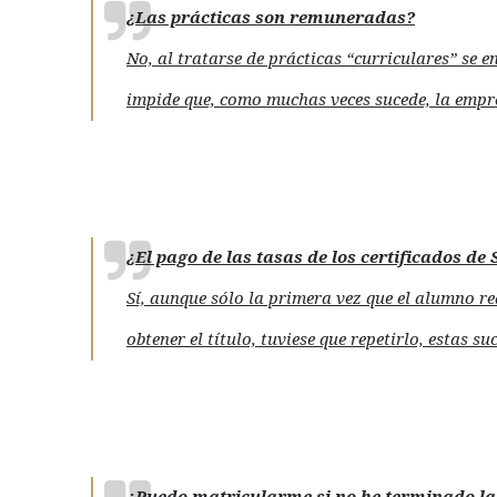
¿Las prácticas son remuneradas?
No, al tratarse de prácticas “curriculares” se 
impide que, como muchas veces sucede, la empr
¿El pago de las tasas de los certificados de
Sí, aunque sólo la primera vez que el alumno rea
obtener el título, tuviese que repetirlo, estas s