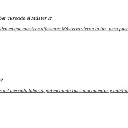
ber cursado el Máster I?
rden en que nuestros diferentes Másteres vieron la luz, pero p
o?
tas del mercado laboral, potenciando tus conocimientos y habili