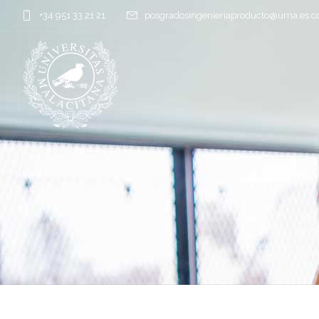
+34 951 33 21 21
posgradosingenieriaproducto@uma.es.